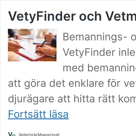
VetyFinder och Vetm
Bemannings- o
VetyFinder inl
med bemanning
att göra det enklare för ve
djurägare att hitta rätt ko
VetyFinder
Fortsätt läsa
och
Vetmigo
inleder
VeterinärMagazinet
samarbete