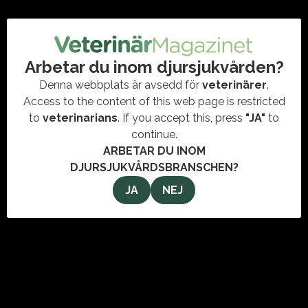
Arbetar du inom djursjukvården?
Denna webbplats är avsedd för
veterinärer
.
Access to the content of this web page is restricted
to
veterinarians
. If you accept this, press
"JA"
to
continue.
2026-04-24
2026-04-08
ARBETAR DU INOM
Sveland förstärker
Generalisten som leder
DJURSJUKVÅRDSBRANSCHEN?
styrelsen med veterinär
veterinärförbundet
JA
NEJ
och AI-expert