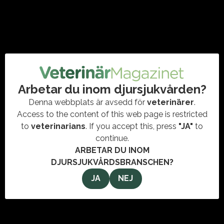
Arbetar du inom djursjukvården?
Denna webbplats är avsedd för
veterinärer
.
2026-08-07
2026-08-06
AI och genomik gav ny
Novus: Många husdjur
Access to the content of this web page is restricted
kunskap om hästars
vistas framför skärmar
to
veterinarians
. If you accept this, press
"JA"
to
gångarter
continue.
ARBETAR DU INOM
DJURSJUKVÅRDSBRANSCHEN?
JA
NEJ