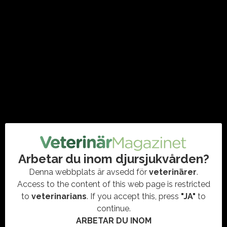
2026-07-31
2026-07-29
Kan mer rörelse som
Ny forskning ska
smågris ge starkare
kartlägga hur agility
ben?
belastar hundens kropp
Arbetar du inom djursjukvården?
Denna webbplats är avsedd för
veterinärer
.
Access to the content of this web page is restricted
to
veterinarians
. If you accept this, press
"JA"
to
continue.
ARBETAR DU INOM