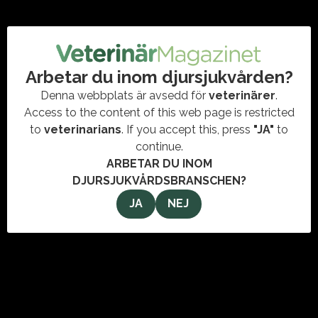
Arbetar du inom djursjukvården?
Denna webbplats är avsedd för
veterinärer
.
Access to the content of this web page is restricted
to
veterinarians
. If you accept this, press
"JA"
to
2026-05-13
2026-05-12
Ny satsning på
Universitetsdjursjukhuset
continue.
kremation och eftervård
publicerar prislista för
ARBETAR DU INOM
i Mellansverige
smådjursvård
DJURSJUKVÅRDSBRANSCHEN?
JA
NEJ