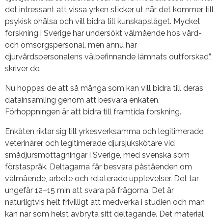
det intressant att vissa yrken sticker ut när det kommer till
psykisk ohälsa och vill bidra till kunskapsläget. Mycket
forskning i Sverige har undersökt välmående hos vård-
och omsorgspersonal, men ännu har
djurvårdspersonalens välbefinnande lämnats outforskad”,
skriver de.
Nu hoppas de att så många som kan vill bidra till deras
datainsamling genom att besvara enkäten.
Förhoppningen är att bidra till framtida forskning.
Enkäten riktar sig till yrkesverksamma och legitimerade
veterinärer och legitimerade djursjukskötare vid
smådjursmottagningar i Sverige, med svenska som
förstaspråk. Deltagarna får besvara påståenden om
välmående, arbete och relaterade upplevelser. Det tar
ungefär 12–15 min att svara på frågorna. Det är
naturligtvis helt frivilligt att medverka i studien och man
kan när som helst avbryta sitt deltagande. Det material