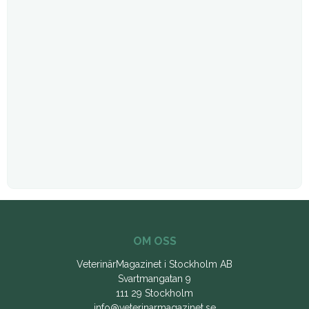
OM OSS
VeterinärMagazinet i Stockholm AB
Svartmangatan 9
111 29 Stockholm
info@veterinarmagazinet.se