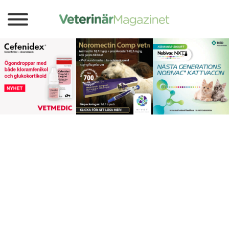
26 november 2020
Psykologstudenter kartlägger
psykisk ohälsa inom djursjukvården