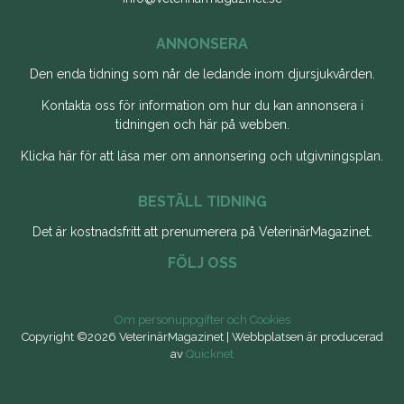
ANNONSERA
Den enda tidning som når de ledande inom djursjukvården.
Kontakta oss för information om hur du kan annonsera i
tidningen och här på webben.
Klicka här för att läsa mer om annonsering och utgivningsplan.
BESTÄLL TIDNING
Det är kostnadsfritt att
prenumerera på VeterinärMagazinet
.
FÖLJ OSS
Om personuppgifter och Cookies
Copyright ©2026 VeterinärMagazinet | Webbplatsen är producerad
av
Quicknet