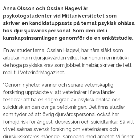
Anna Olsson och Ossian Hagevi är
psykologstudenter vid Mittuniversitetet som
skriver en kandidatuppsats på temat psykisk ohälsa
hos djursjukvårdspersonal. Som den del i
kunskapsinsamlingen genomför de en enkätstudie.
En av studenterna, Ossian Hagevi, har nära släkt som
arbetar inom djursjukvården vilket har honom en inblick i
de höga psykiska krav som jobbet innebär, skriver de i ett
mail till VeterinärMagazinet.
”Genom nyheter, vänner och senare vetenskaplig
forskning upptäckte vi att veterinärer i flera länder
tenderar att ha en högre grad av psykisk ohälsa och
suicidrisk än den övriga befolkningen. Det finns studier
som tyder på att övrig djurvårdspersonal också har
förhöjd risk för ångest, depression och suicidtankar. Så vitt
vi vet saknas svensk forskning om veterinärers och
djursjukskötares mående i samband med arbetet. Vi finner