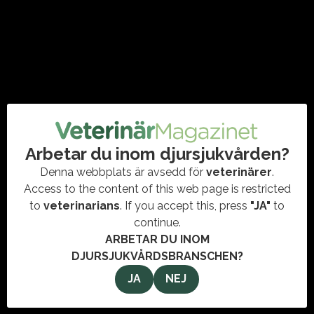
2026-08-05
2026-08-04
Arbetar du inom djursjukvården?
Från tidningen: ”Djuren
Ny utredning kan
Denna webbplats är avsedd för
veterinärer
.
kommer först – oavsett
förändra klinikernas
Access to the content of this web page is restricted
om det är i Uppsala eller
ansvar mot djurägare
Ukraina”
to
veterinarians
. If you accept this, press
"JA"
to
continue.
ARBETAR DU INOM
DJURSJUKVÅRDSBRANSCHEN?
JA
NEJ