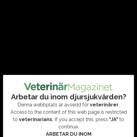
organisationen mot 2030
#BRANSCHLEDNING
,
#DJURSJUKVÅRD
,
#LANTBRUK
,
#MJÖLKPRODUKTION
,
#NÖTKREATUR
,
#VÄXA
,
#VETERINÄRMEDICIN
Efter elva år lämnar Dorit Greve posten som vd för Växa.
Beskedet kommer inför arbetet med en ny långsiktig strategi
där organisationens roll för svensk…
Arbetar du inom djursjukvården?
Denna webbplats är avsedd för
veterinärer
.
Access to the content of this web page is restricted
to
veterinarians
. If you accept this, press
"JA"
to
continue.
ARBETAR DU INOM