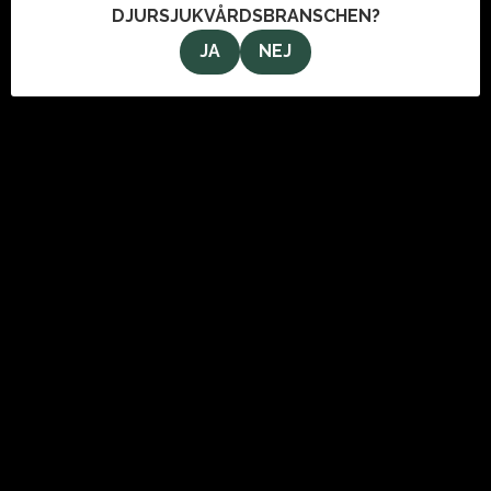
DJURSJUKVÅRDSBRANSCHEN?
JA
NEJ
OM OSS
VeterinärMagazinet i Stockholm AB
Svartmangatan 9
111 29 Stockholm
info@veterinarmagazinet.se
ANNONSERA
Den enda tidning som når de ledande inom djursjukvården.
Kontakta oss för information om hur du kan annonsera i
tidningen och här på webben.