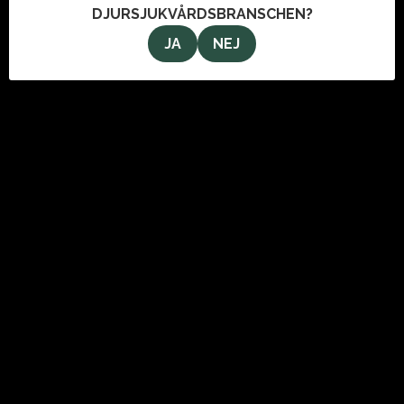
DJURSJUKVÅRDSBRANSCHEN?
JA
NEJ
OM OSS
VeterinärMagazinet i Stockholm AB
Svartmangatan 9
111 29 Stockholm
info@veterinarmagazinet.se
ANNONSERA
Den enda tidning som når de ledande inom djursjukvården.
Kontakta oss för information om hur du kan annonsera i
tidningen och här på webben.