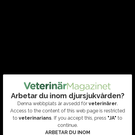
SVF: Viktigt steg för tydligare ansvar
inom djursjukvården
#ÄNSSTYRELSER
,
#DJURENSHÄLSO-OCHSJUKVÅRD
,
#LAG
,
FÖRETAGANDE
,
SVF
Från och med den 1 september införs verksamhetstillsyn i
form av vårdgivaransvar. Sveriges Veterinärförbund (SVF)
välkomnar den nya föreskriften och betonar vikten av att
ansvaret…
Arbetar du inom djursjukvården?
Denna webbplats är avsedd för
veterinärer
.
Access to the content of this web page is restricted
to
veterinarians
. If you accept this, press
"JA"
to
continue.
ARBETAR DU INOM