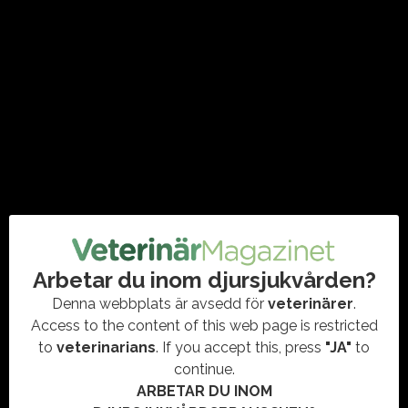
djursjukvård och beredskap
#AGRIA
,
#ALMEDALEN
,
#DJURSKYDDET
,
#DJURSKYDDETSVERIGE
,
#SVENSKABLÅSTJÄRNAN
,
POLITIK
För dig som är på plats på Almedalsveckan finns flera
programpunkter med fokus på djursjukvård som är såväl
aktuellt, angeläget som viktigt. Här följer ett…
Arbetar du inom djursjukvården?
Denna webbplats är avsedd för
veterinärer
.
Access to the content of this web page is restricted
to
veterinarians
. If you accept this, press
"JA"
to
continue.
ARBETAR DU INOM