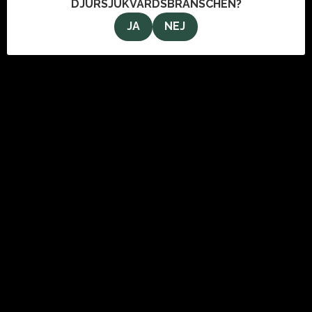
DJURSJUKVÅRDSBRANSCHEN?
JA
NEJ
OM OSS
VeterinärMagazinet i Stockholm AB
Svartmangatan 9
111 29 Stockholm
info@veterinarmagazinet.se
ANNONSERA
Den enda tidning som når de ledande inom djursjukvården.
Kontakta oss för information om hur du kan annonsera i
tidningen och här på webben.
Klicka här för att läsa mer om annonsering och utgivningsplan.