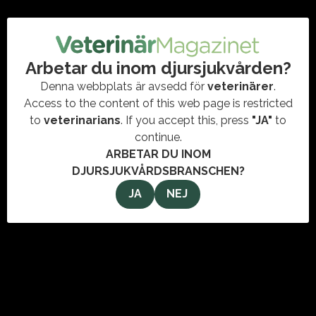
Arbetar du inom djursjukvården?
Denna webbplats är avsedd för
veterinärer
.
Access to the content of this web page is restricted
to
veterinarians
. If you accept this, press
"JA"
to
continue.
ARBETAR DU INOM
DJURSJUKVÅRDSBRANSCHEN?
04 februari 2026
JA
NEJ
Influencern Therese Lindgren satsar
på veterinärbolag
#DJURSJUKVÅRD
,
#ENTREPRENÖRSKAP
,
#INVESTERING
,
#PLUTOVETS
,
#VETERINÄR
,
DJURVÄLFÄRD
Influencern och entreprenören Therese Lindgren går in som
investerare i veterinärbolaget Plutovets. Satsningen beskrivs
som ett steg i bolagets fortsatta expansion inom modern
och tillgänglig…