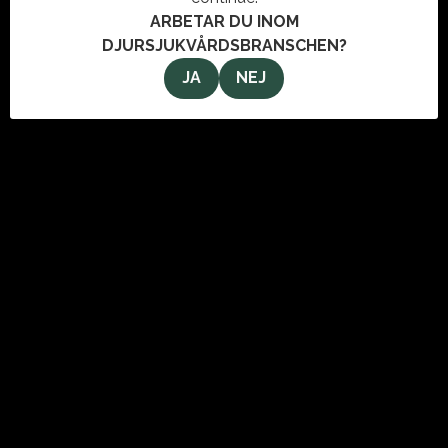
ARBETAR DU INOM
DJURSJUKVÅRDSBRANSCHEN?
JA
NEJ
OM OSS
VeterinärMagazinet i Stockholm AB
Svartmangatan 9
111 29 Stockholm
info@veterinarmagazinet.se
ANNONSERA
Den enda tidning som når de ledande inom djursjukvården.