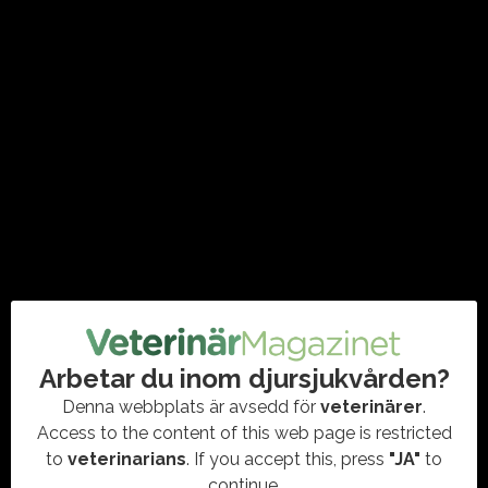
04 december 2025
Gemensamma EU-regler för hundar
och katter genombrott för
djurvälfärden
#EU #DJURVÄLFÄRD #HUNDAR #KATTER #DJURSKYDD #WAP
#LAGSTIFTNING #SPÅRBARHET
För första gången inför EU en sammanhållen förordning för
hundars och katters välfärd och spårbarhet. Reglerna – som
börjar gälla från 2026 – innebär bland…
Arbetar du inom djursjukvården?
Denna webbplats är avsedd för
veterinärer
.
Access to the content of this web page is restricted
to
veterinarians
. If you accept this, press
"JA"
to
continue.