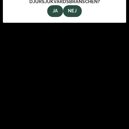
DJURSJUKVÅRDSBRANSCHEN?
JA
NEJ
OM OSS
VeterinärMagazinet i Stockholm AB
Svartmangatan 9
111 29 Stockholm
info@veterinarmagazinet.se
ANNONSERA
Den enda tidning som når de ledande inom djursjukvården.
Kontakta oss för information om hur du kan annonsera i
tidningen och här på webben.
Klicka här för att läsa mer om annonsering och utgivningsplan.