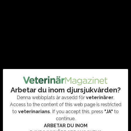
före utseendeideal
#HUNDHÄLSA
,
#PETSON
,
#SMÅDJUR
,
FREDRIK STEEN
,
HUNDVÄLFÄRD
Blandis & Kompis vill sätta fokus på hundars hälsa och
välmående. Eventet arrangeras på Djurgården av Fredrik
Steen och Petson.
Arbetar du inom djursjukvården?
Denna webbplats är avsedd för
veterinärer
.
Access to the content of this web page is restricted
to
veterinarians
. If you accept this, press
"JA"
to
continue.
ARBETAR DU INOM