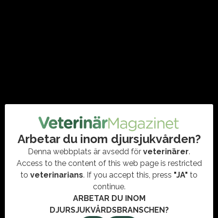
#AGRIA
,
#DIGITALVÅRD
,
#KLINIKBESÖK
,
#RAPPORT
Nya siffror från Agria visar att var tredje hund- och kattägare
som använder digital sjukvårdsrådgivning inte har ett
vårdbehov som kräver besök på en fysisk…
Arbetar du inom djursjukvården?
Denna webbplats är avsedd för
veterinärer
.
Access to the content of this web page is restricted
to
veterinarians
. If you accept this, press
"JA"
to
continue.
ARBETAR DU INOM
DJURSJUKVÅRDSBRANSCHEN?