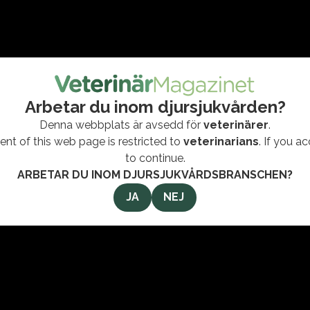
Arbetar du inom djursjukvården?
Denna webbplats är avsedd för
veterinärer
.
nt of this web page is restricted to
veterinarians
. If you a
to continue.
ARBETAR DU INOM DJURSJUKVÅRDSBRANSCHEN?
JA
NEJ
11 december 2024
Nadina Cojocaru om att
hantera stress och stärka
mental hälsa som veterinär
#ÅRETSVETERINÄR
,
#PRISUTDELNING
,
#STRESSHANTERING
På prisutdelningen av Årets Veterinär höll Nadina
Cojocaru, veterinär och coach, en uppskattad