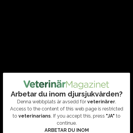
ekonomin sätter hinder
#AGRIA
,
#DJURÄGANDE
,
#EKONOMI
,
#HUNDÄGARE
,
#KATTÄGARE
,
#KOSTNAD
,
#SÄLLSKAPSDJUR
,
#UNDERSÖKNING
,
#UNGADJURÄGARE
En ny undersökning från Agria visar att sex av tio svenska
hund- och kattägare inte ser ekonomin som ett hinder för att
skaffa fler djur.…
Arbetar du inom djursjukvården?
Denna webbplats är avsedd för
veterinärer
.
Access to the content of this web page is restricted
to
veterinarians
. If you accept this, press
"JA"
to
continue.
ARBETAR DU INOM