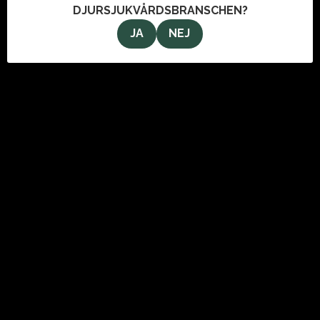
DJURSJUKVÅRDSBRANSCHEN?
JA
NEJ
OM OSS
VeterinärMagazinet i Stockholm AB
Svartmangatan 9
111 29 Stockholm
info@veterinarmagazinet.se
ANNONSERA
Den enda tidning som når de ledande inom djursjukvården.
Kontakta oss för information om hur du kan annonsera i
tidningen och här på webben.