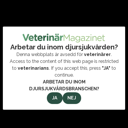
Arbetar du inom djursjukvården?
2026-08-04
2026-08-03
Ny utredning kan
Första fallen av
Denna webbplats är avsedd för
veterinärer
.
förändra klinikernas
afrikansk svinpest i
Access to the content of this web page is restricted
ansvar mot djurägare
Finland
to
veterinarians
. If you accept this, press
"JA"
to
continue.
ARBETAR DU INOM
DJURSJUKVÅRDSBRANSCHEN?
JA
NEJ