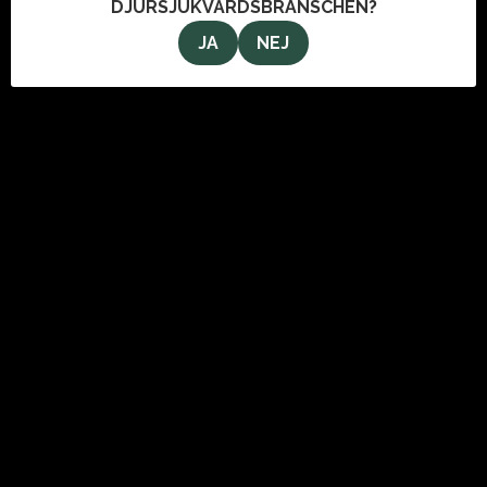
DJURSJUKVÅRDSBRANSCHEN?
JA
NEJ
OM OSS
VeterinärMagazinet i Stockholm AB
Svartmangatan 9
111 29 Stockholm
info@veterinarmagazinet.se
ANNONSERA
Den enda tidning som når de ledande inom djursjukvården.
Kontakta oss för information om hur du kan annonsera i
tidningen och här på webben.
Klicka här för att läsa mer om annonsering och utgivningsplan.