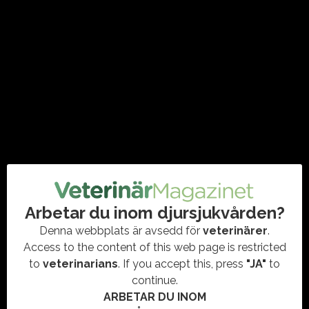
Ytterligare 160 000 höns avlivas
efter nytt salmonellalarm
FJÄDERFÄ
,
SALMONELLA
,
SMITTSKYDD
Jordbruksverket har utökat provtagningen i den besättning
där salmonella upptäcktes i januari. Nu ska ytterligare 160
000 värphöns avlivas, rapporterar lokala medier. Veterinären
och smittskyddshandläggaren…
Arbetar du inom djursjukvården?
Denna webbplats är avsedd för
veterinärer
.
Access to the content of this web page is restricted
to
veterinarians
. If you accept this, press
"JA"
to
continue.
ARBETAR DU INOM