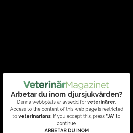
förlängs till 2030
#CESIUMANALYS
,
#JAKT
,
#LIVSMEDELSSÄKERHET
,
#TRIKINANALYS
,
#VETERINÄRMEDICIN
,
#VILDSVIN
Regeringen har beslutat om en förordningsändring som
innebär att ersättningen för vissa kostnader kopplade till
analys av vildsvinskött förlängs med ytterligare ett år.
Samtidigt höjs…
Arbetar du inom djursjukvården?
Denna webbplats är avsedd för
veterinärer
.
Access to the content of this web page is restricted
to
veterinarians
. If you accept this, press
"JA"
to
continue.
ARBETAR DU INOM