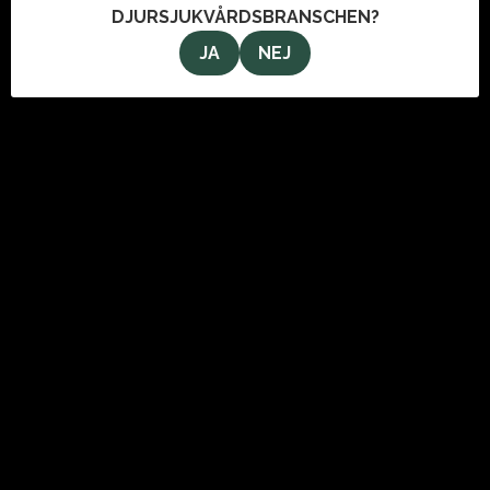
DJURSJUKVÅRDSBRANSCHEN?
JA
NEJ
OM OSS
VeterinärMagazinet i Stockholm AB
Svartmangatan 9
111 29 Stockholm
info@veterinarmagazinet.se
ANNONSERA
Den enda tidning som når de ledande inom djursjukvården.
Kontakta oss för information om hur du kan annonsera i
tidningen och här på webben.