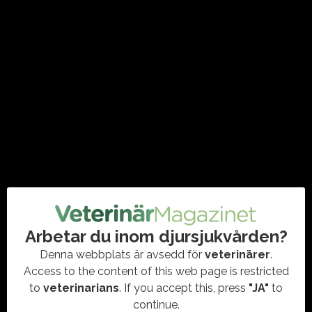
personuppgifter om SLU-anställda
läckta
#CYBERANGREPP
,
#CYBERATTACK
,
#DATASÄKERHET
#VETERINÄRUTBILDNING
,
#IT-ATTACK
,
#LÄCKTA
,
#MILJÖDATA
,
#PERSONUPPGIFTER
,
SLU
En cyberattack mot systemleverantören Miljödata har lett till
att personuppgifter om nuvarande och tidigare anställda vid
SLU har läckt. Händelsen utreds fortfarande och både
polisanmälan…
Arbetar du inom djursjukvården?
Denna webbplats är avsedd för
veterinärer
.
Access to the content of this web page is restricted
to
veterinarians
. If you accept this, press
"JA"
to
continue.