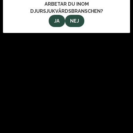
ARBETAR DU INOM
DJURSJUKVÅRDSBRANSCHEN?
JA
NEJ
OM OSS
VeterinärMagazinet i Stockholm AB
Svartmangatan 9
111 29 Stockholm
info@veterinarmagazinet.se
ANNONSERA
Den enda tidning som når de ledande inom djursjukvården.