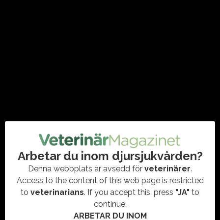
legitimationen”
#DJUROMVÅRDNAD
,
#DJURSJUKSKÖTARE
,
#MASTERUTBILDNING
,
SLU
,
UTBILDNING
Nu lanseras Sveriges första masterprogram i djuromvårdnad
för djursjukskötare. SLU:s nya satsning ska lyfta yrkesrollen,
driva forskning och förbättra vården. Efter tio års
förberedelser startar…
Arbetar du inom djursjukvården?
Denna webbplats är avsedd för
veterinärer
.
Access to the content of this web page is restricted
to
veterinarians
. If you accept this, press
"JA"
to
continue.
ARBETAR DU INOM