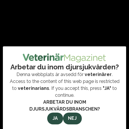
Relaterat
Arbetar du inom djursjukvården?
2026-08-07
2026-08-06
Denna webbplats är avsedd för
veterinärer
.
AI och genomik gav ny
Novus: Många husdjur
Access to the content of this web page is restricted
kunskap om hästars
vistas framför skärmar
to
veterinarians
. If you accept this, press
"JA"
to
gångarter
continue.
ARBETAR DU INOM
DJURSJUKVÅRDSBRANSCHEN?
JA
NEJ