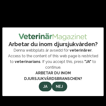
2026-08-07
2026-08-06
Arbetar du inom djursjukvården?
AI och genomik gav ny
Novus: Många husdjur
kunskap om hästars
vistas framför skärmar
Denna webbplats är avsedd för
veterinärer
.
gångarter
Access to the content of this web page is restricted
to
veterinarians
. If you accept this, press
"JA"
to
continue.
ARBETAR DU INOM
DJURSJUKVÅRDSBRANSCHEN?
JA
NEJ