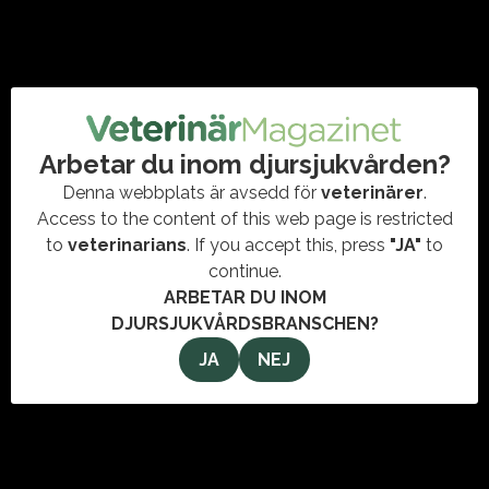
09 oktober 2025
Dressyrhästar mer skadedrabbade
än hopphästar – visar ny studie från
SLU
#AGRIASFORSKNINGSFOND
,
#DJURSJUKVÅRD
,
#DRESSYR
,
#HÄSTFORSKNING
,
#HÄSTVÅRD
,
#HOPPSPORT
,
#ORTOPEDI
,
Arbetar du inom djursjukvården?
#STIFTELSENHÄSTFORSKNING
,
#SWB
,
#VETERINÄR
,
#VETERINÄRMAGAZINET
,
SLU
Denna webbplats är avsedd för
veterinärer
.
Dressyrhästar löper större risk för ortopediska skador än
Access to the content of this web page is restricted
hopphästar. Det visar en ny studie från Sveriges
to
veterinarians
. If you accept this, press
"JA"
to
lantbruksuniversitet (SLU), finansierad av Agrias
forskningsfond via Stiftelsen Hästforskning.…
continue.
ARBETAR DU INOM
DJURSJUKVÅRDSBRANSCHEN?
JA
NEJ