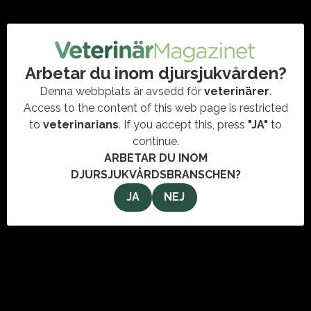
ökar mest
#AGRIA
,
#DJURSJUKSKÖTARE
,
#HAVAPOO
,
#HUNDRASER
,
#JAPANSKSPETS
,
#RUSSKAYATSVETNAYABOLONKA
,
#TAX
,
#VALPSÄSONG
,
#VETERINÄR
Taxar i olika storlekar och pälsvarianter var den stora
Arbetar du inom djursjukvården?
vinnaren under sommarens valpsäsong. Även små
Denna webbplats är avsedd för
veterinärer
.
pudelblandningar och några ovanligare raser har snabbt
Access to the content of this web page is restricted
klättrat på listan,…
to
veterinarians
. If you accept this, press
"JA"
to
continue.
ARBETAR DU INOM
DJURSJUKVÅRDSBRANSCHEN?
JA
NEJ