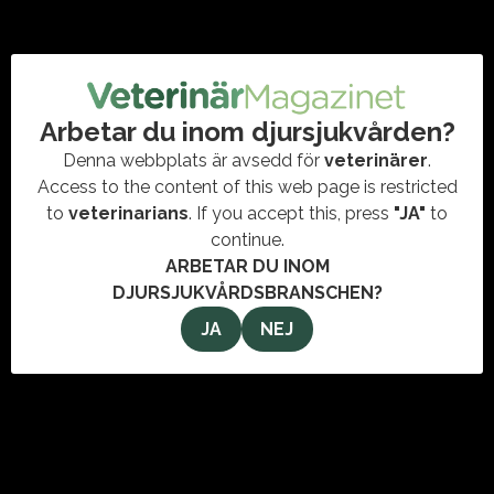
15 maj 2022
SKK välkomnar politisk aktion mot
smuggelhundar
HUNDSMUGGLING
Arbetar du inom djursjukvården?
Svenska Kennelklubben välkomnar riksdagens
ställningstagande för att stoppa den illegala införseln av
Denna webbplats är avsedd för
veterinärer
.
hundar till Sverige. Det framgår av ett pressmeddelande. Det
Access to the content of this web page is restricted
var i slutet av…
to
veterinarians
. If you accept this, press
"JA"
to
continue.
ARBETAR DU INOM
DJURSJUKVÅRDSBRANSCHEN?
JA
NEJ