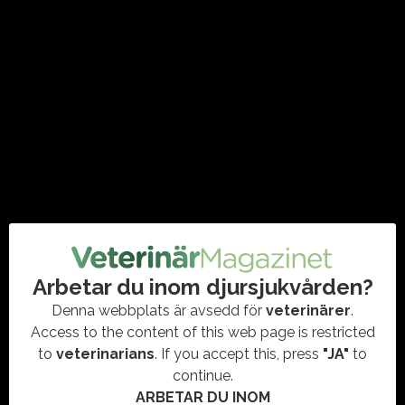
anaplasmabakterier
#ANAPLASMA
,
#GÅRDOCHDJURHÄLSAN
,
FORSKNING
,
SLU
,
SVA
Anaplasmos är en sjukdom som orsakar stort lidande hos
framförallt lamm. Fårägare drabbas även ekonomiskt; om
lammen dör uppstår avsevärda produktionsförluster.
Projektet När lammen tystnar…
Arbetar du inom djursjukvården?
Denna webbplats är avsedd för
veterinärer
.
Access to the content of this web page is restricted
to
veterinarians
. If you accept this, press
"JA"
to
continue.
ARBETAR DU INOM