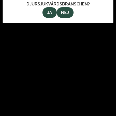
DJURSJUKVÅRDSBRANSCHEN?
JA
NEJ
OM OSS
VeterinärMagazinet i Stockholm AB
Svartmangatan 9
111 29 Stockholm
info@veterinarmagazinet.se
ANNONSERA
Den enda tidning som når de ledande inom djursjukvården.
Kontakta oss för information om hur du kan annonsera i
tidningen och här på webben.