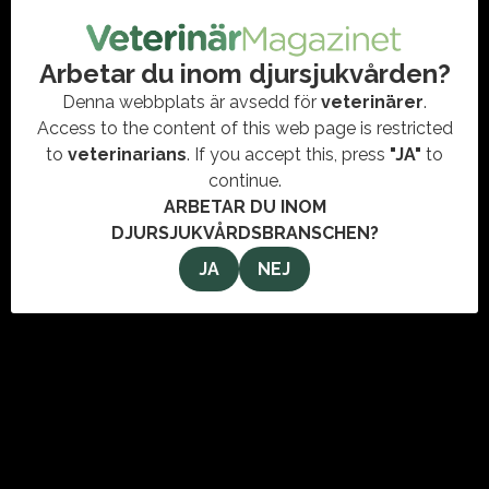
#EHV-1
,
#TÄVLING
,
HÄSTAR
,
SMITTSKYDD
,
SVA
Från Frankrike har det rapporterats ett utbrott av EHV-1, med
neurologiska symptom hos hästar på tävling. Hästar som
Arbetar du inom djursjukvården?
deltagit vid tävling i Frankrike kan ha…
Denna webbplats är avsedd för
veterinärer
.
Access to the content of this web page is restricted
to
veterinarians
. If you accept this, press
"JA"
to
continue.
ARBETAR DU INOM
DJURSJUKVÅRDSBRANSCHEN?
JA
NEJ